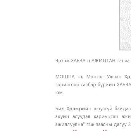
Эрхэм ХАБЭА-н АЖИЛТАН танаа
МОШПА нь Монгол Улсын Хөдөл
зорилгоор салбар бүрийн ХАБЭА
юм.
Бид Хөдөлмөрийн аюулгүй байдал
ахуйн асуудал хариуцсан ажи
ажиллуулна” гэж заасны дагуу 2