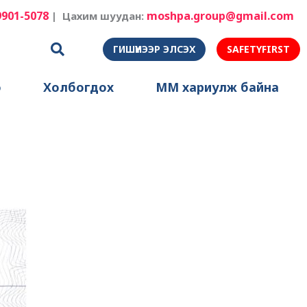
9901-5078
moshpa.group@gmail.com
| Цахим шуудан:
ГИШҮҮНЭЭР ЭЛСЭХ
SAFETYFIRST
э
Холбогдох
ММ хариулж байна