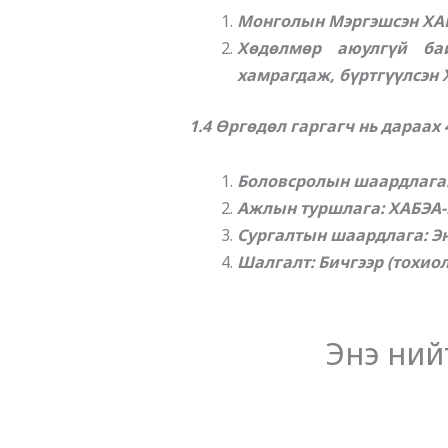
Монголын Мэргэшсэн ХА
Хөдөлмөр аюулгүй бай
хамрагдаж,
бүртгүүлсэн 
1.4 Өргөдөл гаргагч нь дараах
Боловсролын шаардлага:
Ажлын туршлага: ХАБЭА-
Сургалтын шаардлага: Эн
Шалгалт: Бичгээр (тохио
Энэ ний