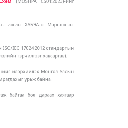
Схем
(MOSHPA CS01:2023)-ийг
ээ авсан ХАБЭА-н Мэргэшсэн
 ISO/IEC 17024:2012 стандартын
элийн гэрчилгээг хавсаргав).
өрснийг илэрхийлэх Монгол Улсын
мрагдахыг урьж байна.
ж байгаа бол дараах хаягаар