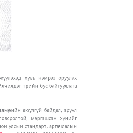
жүүлэхэд хувь нэмрээ оруулах
лчилдэг төрийн бус байгууллага
дөлмөрийн аюулгүй байдал, эрүүл
ловсролтой, мэргэшсэн хүнийг
олон улсын стандарт, аргачлалын