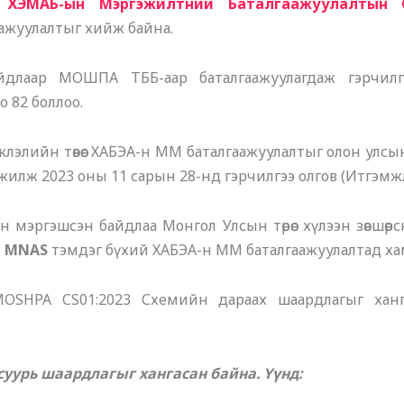
 ХЭМАБ-ын Мэргэжилтний Баталгаажуулалтын 
аажуулалтыг хийж байна.
длаар МОШПА ТББ-аар баталгаажуулагдаж гэрчилг
 82 боллоо.
элийн төвөөс ХАБЭА-н ММ баталгаажуулалтыг олон улсын
жилж 2023 оны 11 сарын 28-нд гэрчилгээ олгов (Итгэмжл
н мэргэшсэн байдлаа Монгол Улсын төрөөс хүлээн зөвшө
н
MNAS
тэмдэг бүхий ХАБЭА-н ММ баталгаажуулалтад ха
OSHPA CS01:2023 Схемийн дараах шаардлагыг ханга
 суурь шаардлагыг хангасан байна. Үүнд: