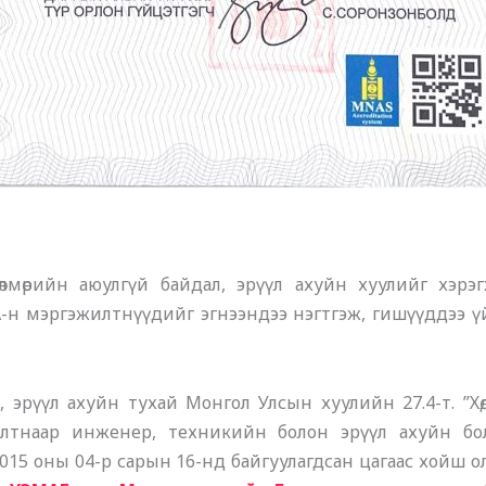
мөрийн аюулгүй байдал, эрүүл ахуйн хуулийг хэрэг
-н мэргэжилтнүүдийг эгнээндээ нэгтгэж, гишүүддээ үй
, эрүүл ахуйн тухай Монгол Улсын хуулийн 27.4-т. ”Хө
лтнаар инженер, техникийн болон эрүүл ахуйн бо
015 оны 04-р сарын 16-нд байгуулагдсан цагаас хойш 