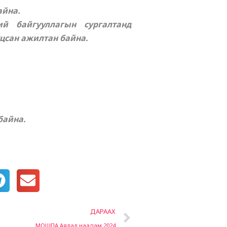
айна.
й байгууллагын сургалтанд
уцсан ажилтан байна.
байна.
Next
ДАРААХ
МОШПА Аялал наадам 2024