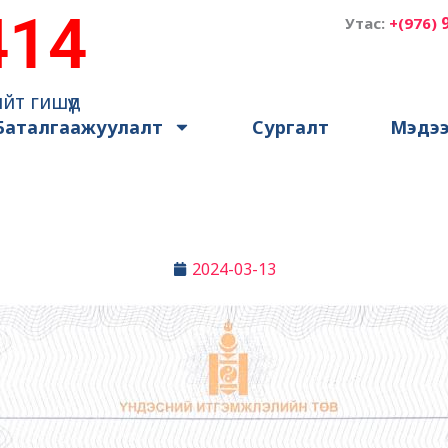
414
Утас:
+(976)
йт гишүүд
Баталгаажуулалт
Сургалт
Мэдэ
2024-03-13