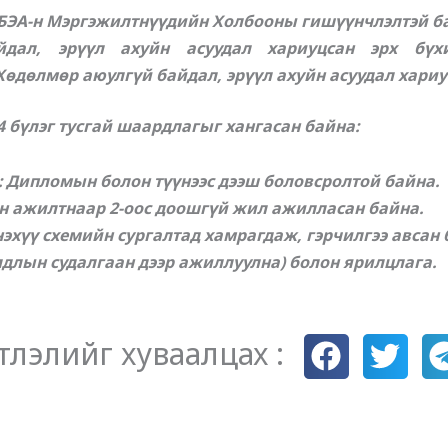
БЭА-н Мэргэжилтнүүдийн Холбооны гишүүнчлэлтэй б
дал, эрүүл ахуйн асуудал хариуцсан эрх бүхи
Хөдөлмөр аюулгүй байдал, эрүүл ахуйн асуудал хари
 4 бүлэг тусгай шаардлагыг хангасан байна:
 Дипломын болон түүнээс дээш боловсролтой байна.
н ажилтнаар 2-оос доошгүй жил ажилласан байна.
эхүү схемийн сургалтад хамрагдаж, гэрчилгээ авсан 
лдлын судалгаан дээр ажиллуулна) болон ярилцлага.
тлэлийг хуваалцах :