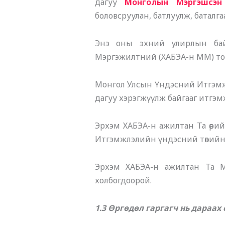
дагуу
Монголын Мэргэшсэн
боловсруулан, батлуулж, баталг
Энэ оны эхний улирлын бай
Мэргэжилтний (ХАБЭА-н ММ) тоо
Монгол Улсын Үндэсний Итгэмжл
дагуу хэрэгжүүлж байгааг итгэм
Эрхэм ХАБЭА-н ажилтан Та өөрий
Итгэмжлэлийн үндэсний төвий
Эрхэм ХАБЭА-н ажилтан Та M
холбогдоорой.
1.3 Өргөдөл гаргагч нь дараах