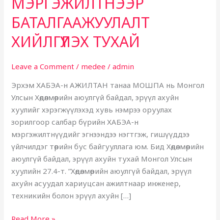
МЭРГЭЖИЛТНЭЭР
БАТАЛГААЖУУЛАЛТ
ХИЙЛГҮҮЛЭХ ТУХАЙ
Leave a Comment
/
medee
/
admin
Эрхэм ХАБЭА-н АЖИЛТАН танаа МОШПА нь Монгол
Улсын Хөдөлмөрийн аюулгүй байдал, эрүүл ахуйн
хуулийг хэрэгжүүлэхэд хувь нэмрээ оруулах
зорилгоор салбар бүрийн ХАБЭА-н
мэргэжилтнүүдийг эгнээндээ нэгтгэж, гишүүддээ
үйлчилдэг төрийн бус байгууллага юм. Бид Хөдөлмөрийн
аюулгүй байдал, эрүүл ахуйн тухай Монгол Улсын
хуулийн 27.4-т. ”Хөдөлмөрийн аюулгүй байдал, эрүүл
ахуйн асуудал хариуцсан ажилтнаар инженер,
техникийн болон эрүүл ахуйн […]
Read More »